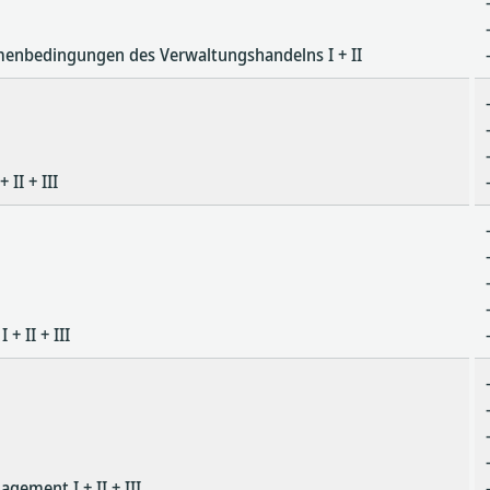
enbedingungen des Verwaltungshandelns I + II
II + III
+ II + III
gement I + II + III